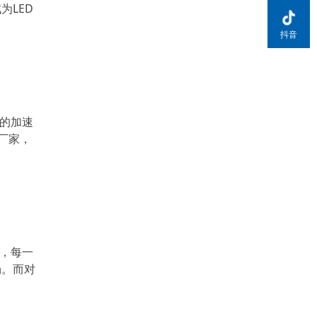
为LED
抖音
设的加速
厂家，
明，每一
场。而对