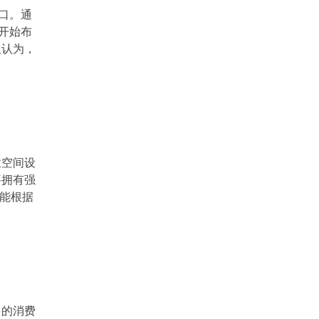
是在同等品质下找到更合理的价格或者在同等价
口。通
格下获得更优良的体验一盏灯如果用半年就坏了
开始布
哪怕只花了二十块钱那也是浪费所以性价比的核
人认为，
心是使用寿命光效品质和
业空间设
要拥有强
都能根据
多的消费