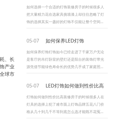
类型筒灯一般嵌入天花板光线柔和均匀适合用于
如何选择一个合适的灯饰装修房子的时候很多人
客厅走廊等空间的基础照明射灯则具有更强的聚
把大量精力花在选家具挑墙漆上却往往忽略了灯
光效果常用于重点照明比如照射挂画装饰品等很
饰的选择其实一盏好的灯饰不仅能让整个空间的
多消费者在选购时会优先
氛围感拉满还直接关系到家人的用眼健康那么到
底该怎么选到一款合适的灯饰呢今天就来和大家
05-07
如何保养LED灯饰
聊聊我的一些经验和看法一先明确使用场景选灯
饰的第一步不是看外观好不好看而是要想清楚这
如何保养灯饰灯饰如今已经走进了千家万户无论
能耗、长
盏灯装在哪里客厅卧室厨房书房不同空间对灯光
是客厅的吊灯卧室的壁灯还是阳台的装饰灯带光
灯饰产业
的需求可以不同客厅需要明亮大气卧室讲究柔和
源凭借节能绿色寿命长的优势几乎成了家庭照明
至全球市
温馨厨房则要求灯光够亮
的可选但很多人买回来之后就不管不顾用到出问
题才想起来原来灯饰也需要保养今天就来聊聊灯
05-07
LED灯饰如何做到性价比高
饰的日常养护技巧让你家的灯用得更久更亮一定
期清洁是关键灯饰用久了表面难免会积灰灰尘不
灯饰如何做到性价比高装修房子的时候很多人在
仅影响美观还会降低灯光的透射效率让房间显得
灯具的选择上犯了难市面上灯饰品牌五花八门价
暗沉建议每隔一到两个月用柔软的干布轻轻擦拭
格从几十到几千不等到底怎么选才能既不花冤枉
灯罩和灯体表面遇到顽固
钱又能买到真正好用的产品今天就来聊聊这个话
题一先搞清楚性价比到底比的是什么很多人以为
性价比就是便宜其实这是一个误区真正的性价比