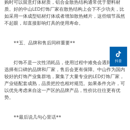
购时可以留意灯体材质，铝合金散热结构通常优于塑料材
质。好的中山LED灯饰厂家在散热结构上会下不少功夫，比
如采用一体成型铝材灯体或者增加散热鳍片，这些细节虽然
不起眼，却直接影响灯具的使用寿命。
**五、品牌和售后同样重要**
抖音
灯饰不是一次性消耗品，使用过程中难免会遇到问题。
选择有口碑的品牌和厂家，售后会更有保障。中山作为国内
较好的灯饰产业集群地，聚集了大量专业的LED灯饰厂家，
产业链配套成熟，品质把控也相对规范。如果条件允许，可
以优先考虑来自这一产区的品牌产品，性价比往往更有优
势。
**最后说几句心里话**