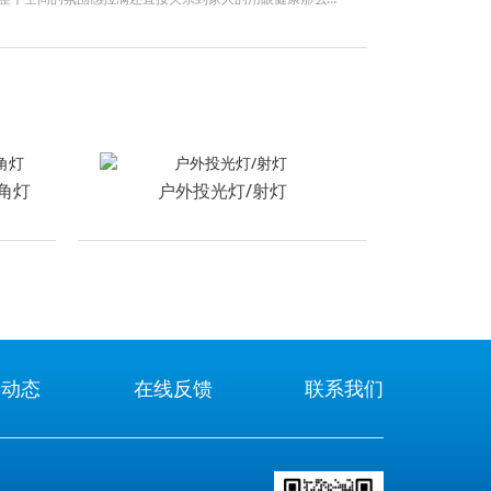
就来和大家聊聊我的一些经验和看法一先明确使用场景选灯
要想清楚这盏灯装在哪里客厅卧室厨房书房不同空间对灯光
室讲究柔和温馨厨房则要求灯光够亮
角灯
户外投光灯/射灯
闻动态
在线反馈
联系我们