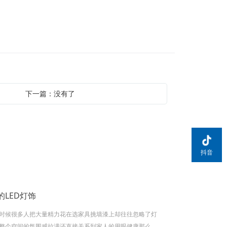
下一篇：没有了
抖音
LED灯饰
时候很多人把大量精力花在选家具挑墙漆上却往往忽略了灯
整个空间的氛围感拉满还直接关系到家人的用眼健康那么到