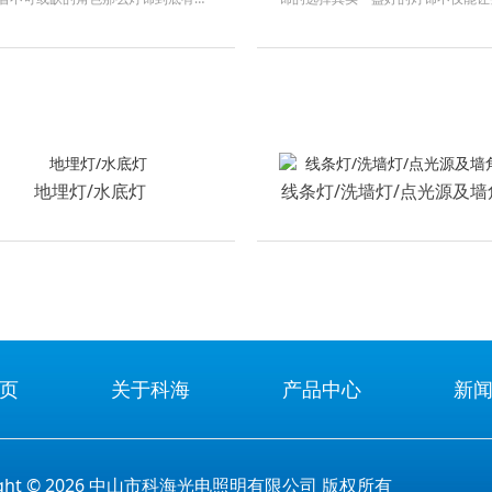
灯和射灯是家庭装修中最常见的灯饰
底该怎么选到一款合适的灯饰呢今天
空间的基础照明射灯则具有更强的聚
饰的第一步不是看外观好不好看而是
选购时会优先
的需求可以不同客厅需要明亮大气卧
地埋灯/水底灯
线条灯/洗墙灯/点光源及墙
页
关于科海
产品中心
新
right © 2026 中山市科海光电照明有限公司 版权所有