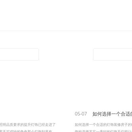
05-07
如何选择一个合适的
照明品质要求的提升灯饰已经走进了
如何选择一个合适的灯饰装修房子的
着不可或缺的角色那么灯饰到底有哪
饰的选择其实一盏好的灯饰不仅能让