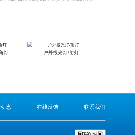
就来和大家聊聊我的一些经验和看法一先明确使用场景选灯
要想清楚这盏灯装在哪里客厅卧室厨房书房不同空间对灯光
室讲究柔和温馨厨房则要求灯光够亮
角灯
户外投光灯/射灯
闻动态
在线反馈
联系我们