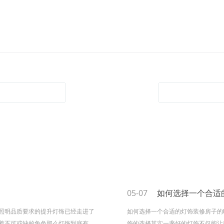
05-07
如何选择一个合适的
照明品质要求的提升灯饰已经走进了
如何选择一个合适的灯饰装修房子的
着不可或缺的角色那么灯饰到底有哪
饰的选择其实一盏好的灯饰不仅能让