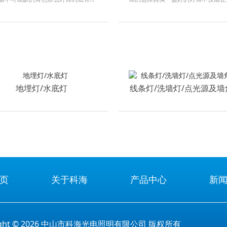
灯和射灯是家庭装修中最常见的灯饰
底该怎么选到一款合适的灯饰呢今天
空间的基础照明射灯则具有更强的聚
饰的第一步不是看外观好不好看而是
选购时会优先
的需求可以不同客厅需要明亮大气卧
地埋灯/水底灯
线条灯/洗墙灯/点光源及墙
页
关于科海
产品中心
新
right © 2026 中山市科海光电照明有限公司 版权所有