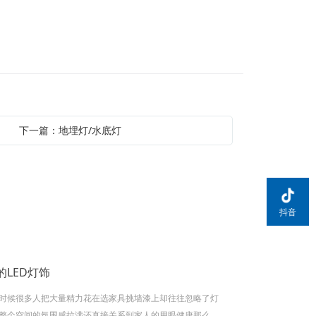
下一篇：地埋灯/水底灯
抖音
LED灯饰
时候很多人把大量精力花在选家具挑墙漆上却往往忽略了灯
整个空间的氛围感拉满还直接关系到家人的用眼健康那么到