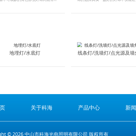
灯和射灯是家庭装修中最常见的灯饰
底该怎么选到一款合适的灯饰呢今天
空间的基础照明射灯则具有更强的聚
饰的第一步不是看外观好不好看而是
选购时会优先
的需求可以不同客厅需要明亮大气卧
地埋灯/水底灯
线条灯/洗墙灯/点光源及墙
页
关于科海
产品中心
新
right © 2026 中山市科海光电照明有限公司 版权所有