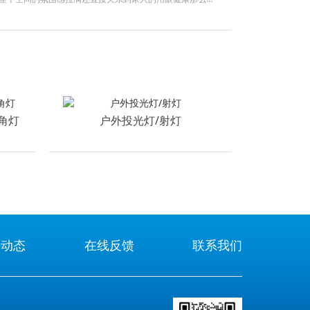
就来和大家聊聊我的一些经验和看法一先明确使用场景选灯
要想清楚这盏灯装在哪里客厅卧室厨房书房不同空间对灯光
室讲究柔和温馨厨房则要求灯光够亮
角灯
户外投光灯/射灯
闻动态
在线反馈
联系我们