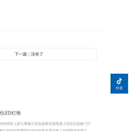
下一篇：没有了
抖音
LED灯饰
时候很多人把大量精力花在选家具挑墙漆上却往往忽略了灯
整个空间的氛围感拉满还直接关系到家人的用眼健康那么到