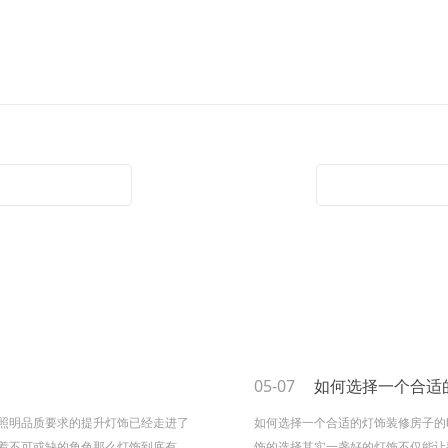
05-07
如何选择一个合适的
照明品质要求的提升灯饰已经走进了
如何选择一个合适的灯饰装修房子的
着不可或缺的角色那么灯饰到底有哪
饰的选择其实一盏好的灯饰不仅能让